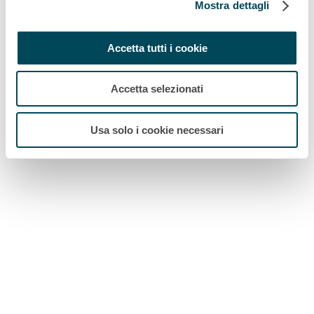
Mostra dettagli
Accetta tutti i cookie
Accetta selezionati
Usa solo i cookie necessari
© 2026 Akiem |
Mappa del sito
Informazioni legali
Politica di riservatezza
Politica
sui cookie
TDU
I nostri uffici
Reclami degli Stakeholder