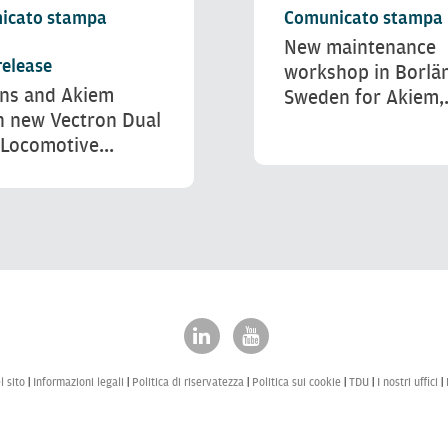
icato stampa
Comunicato stampa
New maintenance
release
workshop in Borlä
ns and Akiem
Sweden for Akiem,.
h new Vectron Dual
Locomotive...
 sito
Informazioni legali
Politica di riservatezza
Politica sui cookie
TDU
I nostri uffici