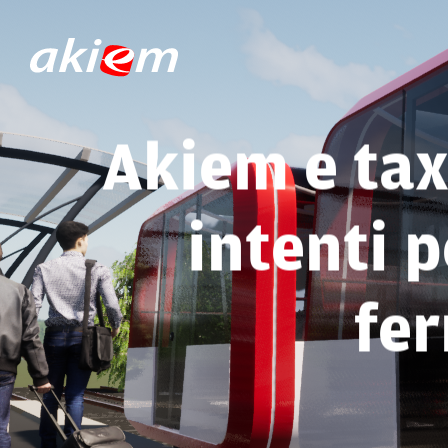
Akiem e tax
intenti p
fe