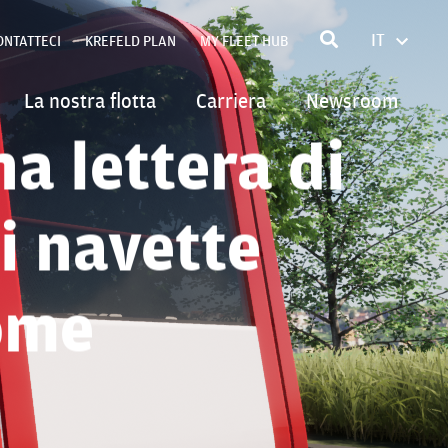
IT
ONTATTECI
KREFELD PLAN
MY FLEET HUB
FRANÇA
ENGLIS
La nostra flotta
Carriera
Newsroom
POLSKI
a lettera di
DEUTSC
di navette
ome