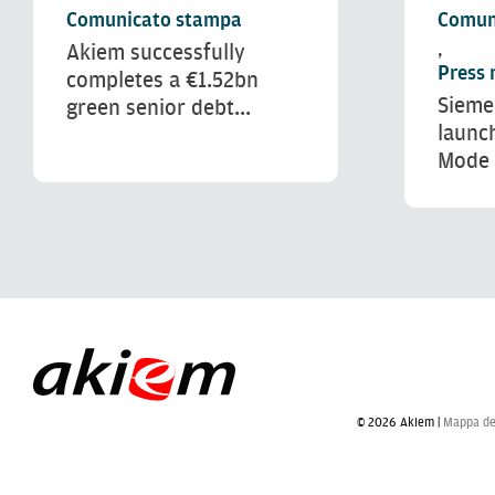
Comunicato stampa
Comun
Akiem successfully
,
Press 
completes a €1.52bn
Sieme
green senior debt...
launc
Mode 
© 2026 Akiem |
Mappa del