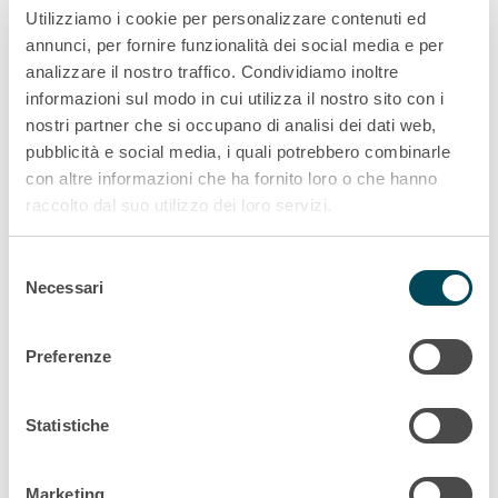
Utilizziamo i cookie per personalizzare contenuti ed
annunci, per fornire funzionalità dei social media e per
analizzare il nostro traffico. Condividiamo inoltre
informazioni sul modo in cui utilizza il nostro sito con i
nostri partner che si occupano di analisi dei dati web,
press kit
pubblicità e social media, i quali potrebbero combinarle
Akiem press kit 2025
con altre informazioni che ha fornito loro o che hanno
raccolto dal suo utilizzo dei loro servizi.
Informazioni legali
Selezione
Necessari
del
consenso
New locomotives E 483-
Preferenze
224 and 225 delivered
Statistiche
Marketing