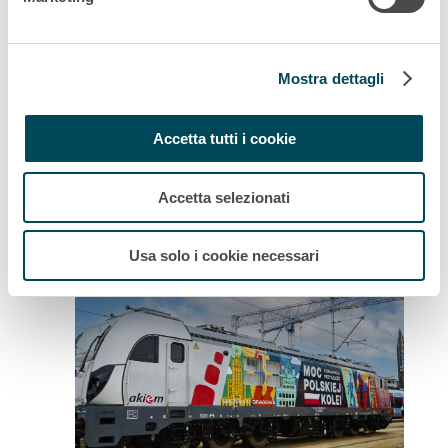
Mostra dettagli
Comunicato stampa
Akiem Invests in 10 New Vectron
Accetta tutti i cookie
Dual Mode Locomotives to Boost...
Accetta selezionati
Usa solo i cookie necessari