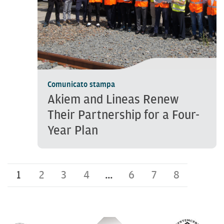
Comunicato stampa
Akiem and Lineas Renew
Their Partnership for a Four-
Year Plan
1
2
3
4
…
6
7
8