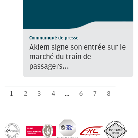
Communiqué de presse
Akiem signe son entrée sur le
marché du train de
passagers...
1
2
3
4
…
6
7
8