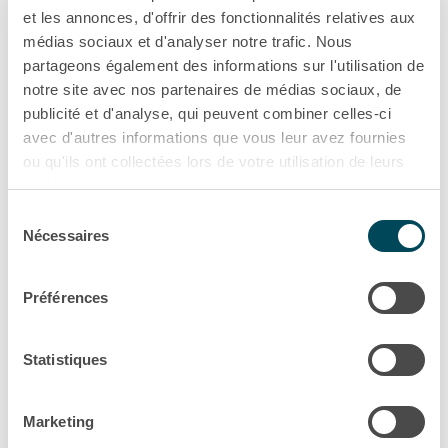
et les annonces, d'offrir des fonctionnalités relatives aux
médias sociaux et d'analyser notre trafic. Nous
partageons également des informations sur l'utilisation de
notre site avec nos partenaires de médias sociaux, de
Communiqué de presse
publicité et d'analyse, qui peuvent combiner celles-ci
Akiem célèbre le premier
avec d'autres informations que vous leur avez fournies
anniversaire de son site de...
ou qu'ils ont collectées lors de votre utilisation de leurs
services.
Akiem et Bombardier
Sélection
Politique de confidentialité
Nécessaires
du
dévoilent la première
consentement
Préférences
locomotive TRAXX DC3
pour la Pologne au salon
Statistiques
TRAKO
Marketing