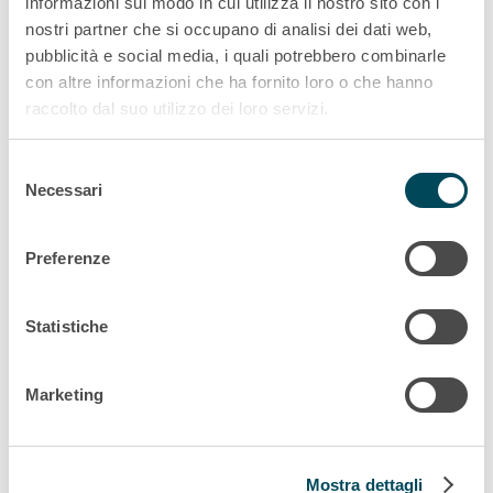
informazioni sul modo in cui utilizza il nostro sito con i
Learn more
nostri partner che si occupano di analisi dei dati web,
pubblicità e social media, i quali potrebbero combinarle
con altre informazioni che ha fornito loro o che hanno
raccolto dal suo utilizzo dei loro servizi.
Informazioni legali
Selezione
Stadler GTW DMU
Necessari
del
consenso
Learn more
Preferenze
Statistiche
Marketing
Stadler Akku Flirt
Mostra dettagli