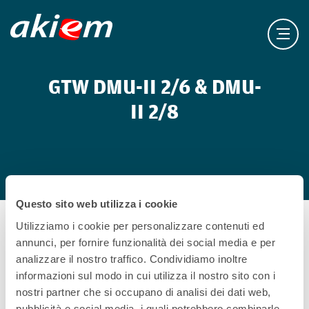
GTW DMU-II 2/6 & DMU-
II 2/8
Questo sito web utilizza i cookie
Utilizziamo i cookie per personalizzare contenuti ed
annunci, per fornire funzionalità dei social media e per
I GTW sono treni diesel/elettrici composti da due o
analizzare il nostro traffico. Condividiamo inoltre
tre vagoni. Sono fabbricati dalla Stadler e sono
informazioni sul modo in cui utilizza il nostro sito con i
attualmente eserciti da Arriva Personenvervoer
nostri partner che si occupano di analisi dei dati web,
nella provincia di Limburgo, ai Paesi Bassi, sulla
pubblicità e social media, i quali potrebbero combinarle