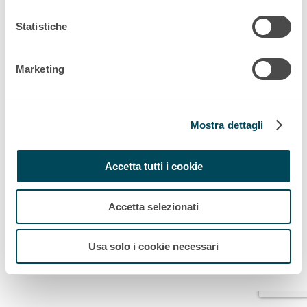
Acquisto
Statistiche
Acquisto dell’attività di noleggio
materiale rotabile di...
Marketing
Mostra dettagli
Accetta tutti i cookie
Accetta selezionati
Usa solo i cookie necessari
© 2026 Akiem |
Mappa del sito
Informazioni legali
Politica di riservatezza
Politica
sui cookie
TDU
I nostri uffici
Reclami degli Stakeholder