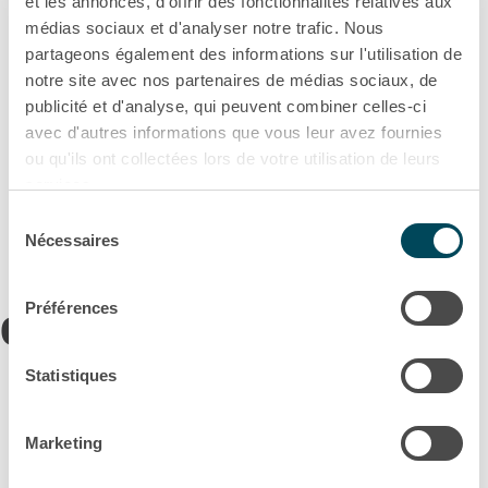
et les annonces, d'offrir des fonctionnalités relatives aux
médias sociaux et d'analyser notre trafic. Nous
partageons également des informations sur l'utilisation de
notre site avec nos partenaires de médias sociaux, de
publicité et d'analyse, qui peuvent combiner celles-ci
Communiqué de presse
avec d'autres informations que vous leur avez fournies
Akiem célèbre le premier
ou qu'ils ont collectées lors de votre utilisation de leurs
anniversaire de son site de...
services.
Sélection
Politique de confidentialité
Nécessaires
du
consentement
Préférences
Communiqué de presse
Statistiques
Marketing