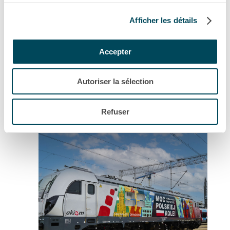
Afficher les détails
Accepter
Communiqué de presse
Akiem investit dans 10 nouvelles
Autoriser la sélection
locomotives Vectron Dual Mode...
Refuser