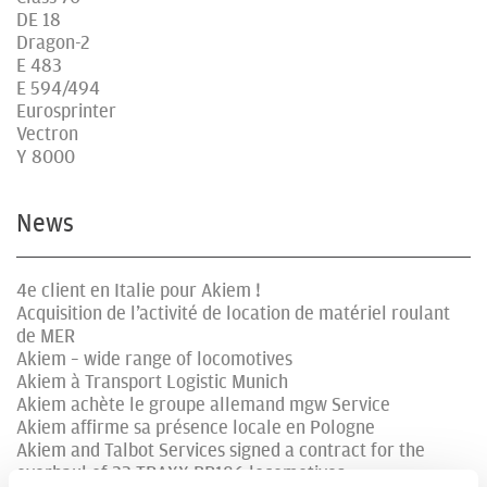
DE 18
Dragon-2
E 483
E 594/494
Eurosprinter
Vectron
Y 8000
News
4e client en Italie pour Akiem !
Acquisition de l’activité de location de matériel roulant
de MER
Akiem – wide range of locomotives
Akiem à Transport Logistic Munich
Akiem achète le groupe allemand mgw Service
Akiem affirme sa présence locale en Pologne
Akiem and Talbot Services signed a contract for the
overhaul of 23 TRAXX BR186 locomotives