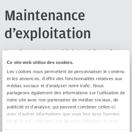
Maintenance
d’exploitation
Nous disposons de capacités industrielles et d’un
réseau unique en Europe pour réaliser la
Ce site web utilise des cookies.
maintenance des matériels d’Akiem et servir les
clients propriétaires de leurs matériels. Notre
Les cookies nous permettent de personnaliser le contenu
mission : optimiser la disponibilité, la performance
et les annonces, d'offrir des fonctionnalités relatives aux
et la valeur résiduelle des matériels roulants.
médias sociaux et d'analyser notre trafic. Nous
partageons également des informations sur l'utilisation de
Notre organisation est certifiée ECM et ISO 90001.
notre site avec nos partenaires de médias sociaux, de
Outre les opérations standard de maintenance
publicité et d'analyse, qui peuvent combiner celles-ci
préventive et corrective, un certain nombre d’opérations
avec d'autres informations que vous leur avez fournies
spécifiques devront également être effectuées de temps
ou qu'ils ont collectées lors de votre utilisation de leurs
à autre, notamment des échanges de pièces. Nous
services.
disposons de tous les savoir-faire nécessaires pour