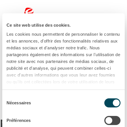
Filter
Ce site web utilise des cookies.
Les cookies nous permettent de personnaliser le contenu
et les annonces, d'offrir des fonctionnalités relatives aux
médias sociaux et d'analyser notre trafic. Nous
partageons également des informations sur l'utilisation de
notre site avec nos partenaires de médias sociaux, de
publicité et d'analyse, qui peuvent combiner celles-ci
avec d'autres informations que vous leur avez fournies
ou qu'ils ont collectées lors de votre utilisation de leurs
services.
Sélection
Politique de confidentialité
Nécessaires
du
consentement
Nouveau contract
Préférences