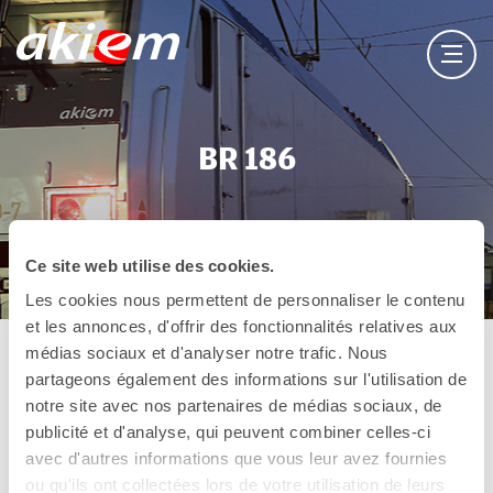
BR 186
Ce site web utilise des cookies.
Les cookies nous permettent de personnaliser le contenu
et les annonces, d'offrir des fonctionnalités relatives aux
médias sociaux et d'analyser notre trafic. Nous
partageons également des informations sur l'utilisation de
Issue de la plateforme TRAXX MS2e de Bombardier,
notre site avec nos partenaires de médias sociaux, de
cette locomotive se décline dans de nombreuses
publicité et d'analyse, qui peuvent combiner celles-ci
versions, répondant ainsi à la majorité des besoins
avec d'autres informations que vous leur avez fournies
d’interopérabilité pour le fret ferroviaire, en Europe
ou qu'ils ont collectées lors de votre utilisation de leurs