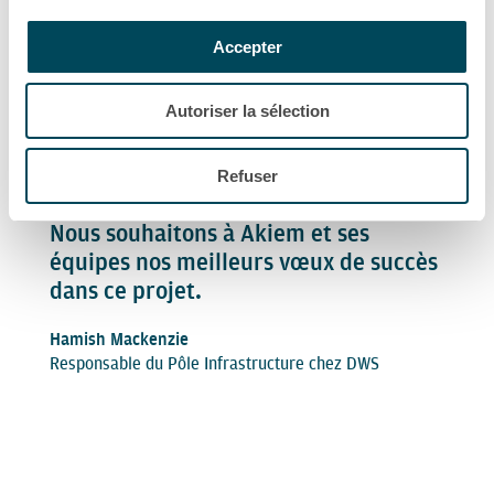
ferroviaire de son partenaire, SNCF.
Le succès d’Akiem tout au long de
Accepter
notre investissement, est le reflet de
la qualité de son équipe de direction
Autoriser la sélection
et de leur track record sans égal dans
le marché européen de la location de
locomotives, et de la qualité de notre
Refuser
partenariat de long terme avec SNCF.
Nous souhaitons à Akiem et ses
équipes nos meilleurs vœux de succès
dans ce projet.
Hamish Mackenzie
Responsable du Pôle Infrastructure chez DWS