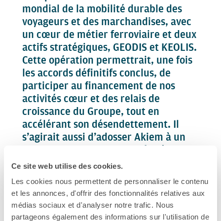
mondial de la mobilité durable des
voyageurs et des marchandises, avec
un cœur de métier ferroviaire et deux
actifs stratégiques, GEODIS et KEOLIS.
Cette opération permettrait, une fois
les accords définitifs conclus, de
participer au financement de nos
activités cœur et des relais de
croissance du Groupe, tout en
accélérant son désendettement. Il
s’agirait aussi d’adosser Akiem à un
partenaire de long terme, à même
d’assurer la pérennité de l’activité de
Ce site web utilise des cookies.
cette société qui demeurerait un
Les cookies nous permettent de personnaliser le contenu
partenaire commercial de SNCF. Nous
et les annonces, d'offrir des fonctionnalités relatives aux
remercions les équipes d’Akiem pour
médias sociaux et d'analyser notre trafic. Nous
leur implication au cours de ces
partageons également des informations sur l'utilisation de