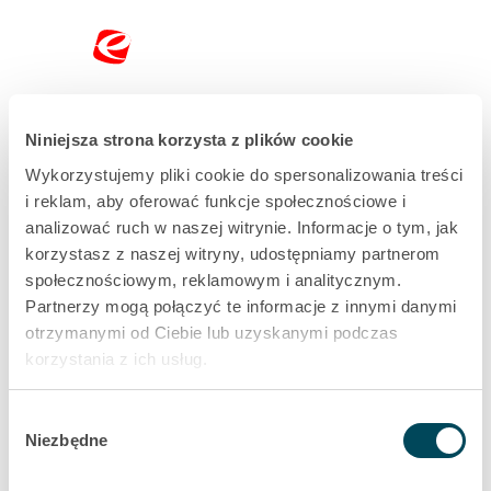
Niniejsza strona korzysta z plików cookie
Dostęp ograniczony
Wykorzystujemy pliki cookie do spersonalizowania treści
i reklam, aby oferować funkcje społecznościowe i
analizować ruch w naszej witrynie. Informacje o tym, jak
korzystasz z naszej witryny, udostępniamy partnerom
społecznościowym, reklamowym i analitycznym.
Partnerzy mogą połączyć te informacje z innymi danymi
otrzymanymi od Ciebie lub uzyskanymi podczas
korzystania z ich usług.
Przepraszamy,
Legal notice
-
Privacy notice
Wybór
Twoja ścieżka
Niezbędne
zgody
kończy sie tutaj…