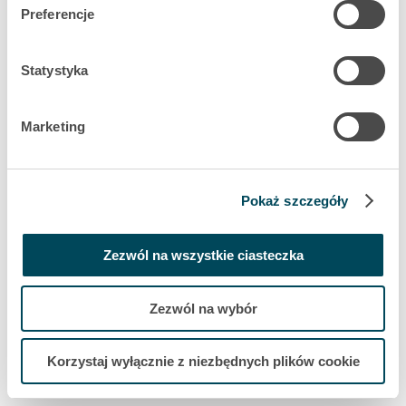
Preferencje
Czy chciałbyś
Statystyka
Marketing
wrócić do poprzedniej strony?
Skontaktuj się z
nami
Pokaż szczegóły
Zezwól na wszystkie ciasteczka
Zezwól na wybór
Korzystaj wyłącznie z niezbędnych plików cookie