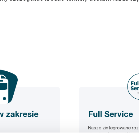
w zakresie
Full Service
Nasze zintegrowane roz
shop”: najwyższej klas
szyte na miarę,