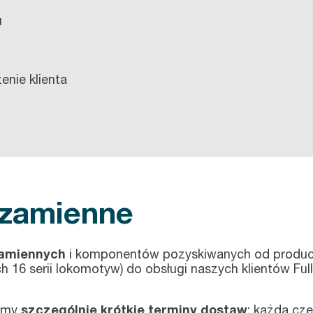
u
enie klienta
 zamienne
zamiennych
i komponentów pozyskiwanych od produce
16 serii lokomotyw) do obsługi naszych klientów Fu
iamy
szczególnie krótkie terminy dostaw
: każda cz