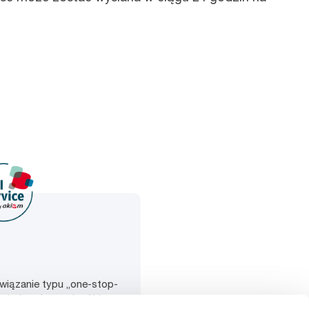
wiązanie typu „one-stop-
y wiedza ekspercka Akiem