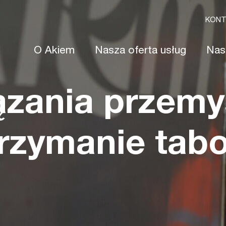
KON
O Akiem
Nasza oferta usług
Nas
zania przemy
rzymanie tab