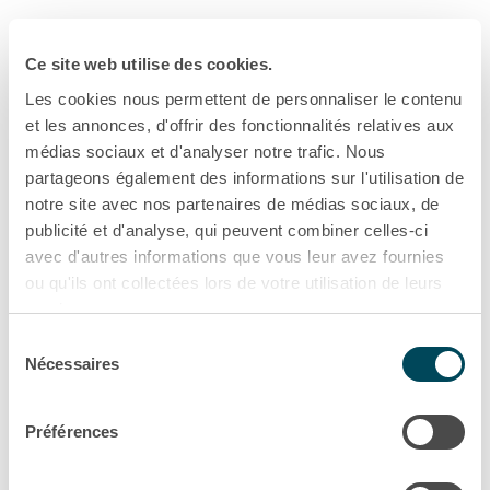
Ce site web utilise des cookies.
Les cookies nous permettent de personnaliser le contenu
et les annonces, d'offrir des fonctionnalités relatives aux
médias sociaux et d'analyser notre trafic. Nous
partageons également des informations sur l'utilisation de
notre site avec nos partenaires de médias sociaux, de
publicité et d'analyse, qui peuvent combiner celles-ci
avec d'autres informations que vous leur avez fournies
ou qu'ils ont collectées lors de votre utilisation de leurs
services.
Sélection
Politique de confidentialité
Nécessaires
du
consentement
Préférences