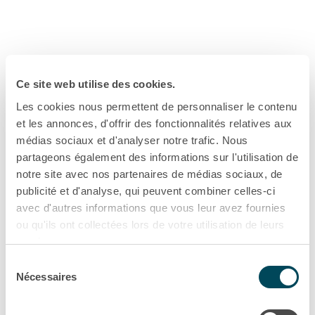
Ce site web utilise des cookies.
Les cookies nous permettent de personnaliser le contenu
et les annonces, d'offrir des fonctionnalités relatives aux
médias sociaux et d'analyser notre trafic. Nous
partageons également des informations sur l'utilisation de
notre site avec nos partenaires de médias sociaux, de
publicité et d'analyse, qui peuvent combiner celles-ci
avec d'autres informations que vous leur avez fournies
ou qu'ils ont collectées lors de votre utilisation de leurs
services.
Sélection
Politique de confidentialité
Nécessaires
du
consentement