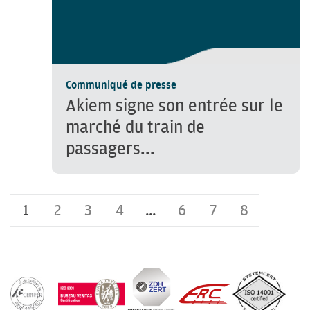
Communiqué de presse
Akiem signe son entrée sur le
marché du train de
passagers...
1
2
3
4
…
6
7
8