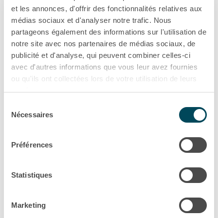
et les annonces, d'offrir des fonctionnalités relatives aux
médias sociaux et d'analyser notre trafic. Nous
partageons également des informations sur l'utilisation de
notre site avec nos partenaires de médias sociaux, de
Communiqué de presse
publicité et d'analyse, qui peuvent combiner celles-ci
Akiem célèbre le premier
avec d'autres informations que vous leur avez fournies
anniversaire de son site de...
ou qu'ils ont collectées lors de votre utilisation de leurs
services.
Sélection
Politique de confidentialité
Nécessaires
du
consentement
Team Leader of Material
Préférences
& Supply Management
Statistiques
Marketing