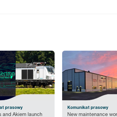
KON
O Akiem
Nasza oferta usług
Nas
at prasowy
Komunikat prasowy
 and Akiem launch
New maintenance wo