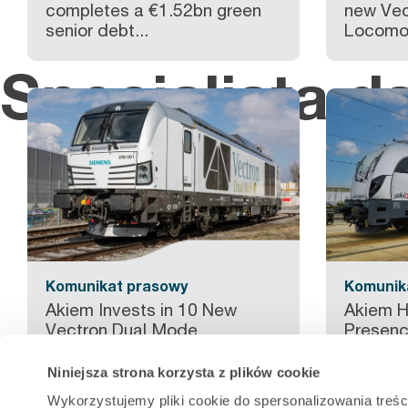
completes a €1.52bn green
new Vec
senior debt...
Locomot
Specjalista d
Komunikat prasowy
Komunik
Akiem Invests in 10 New
Akiem Hi
Vectron Dual Mode
Presenc
Locomotives to Boost...
TRAKO..
Niniejsza strona korzysta z plików cookie
Wykorzystujemy pliki cookie do spersonalizowania treśc