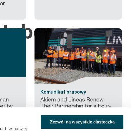
or
a taborem
Komunikat prasowy
rman
Akiem and Lineas Renew
et by
Their Partnership for a Four-
Year Plan
Zezwól na wszystkie ciasteczka
ruch w naszej