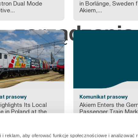
tron Dual Mode
in Borlänge, Sweden f
ive...
Akiem,...
s. zarządzani
at prasowy
Komunikat prasowy
ghlights Its Local
Akiem Enters the Ge
e in Poland at the
Passenger Train Mark
.
Investing in...
i i reklam, aby oferować funkcje społecznościowe i analizować 