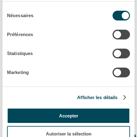
services.
Sélection
Politique de confidentialité
Nécessaires
du
consentement
Préférences
Statistiques
Marketing
Directrice juridique
Afficher les détails
"Des missions variées, internationales, et de
Accepter
nombreux défis au quotidien…c’est ça l’esprit
Akiem."
Autoriser la sélection