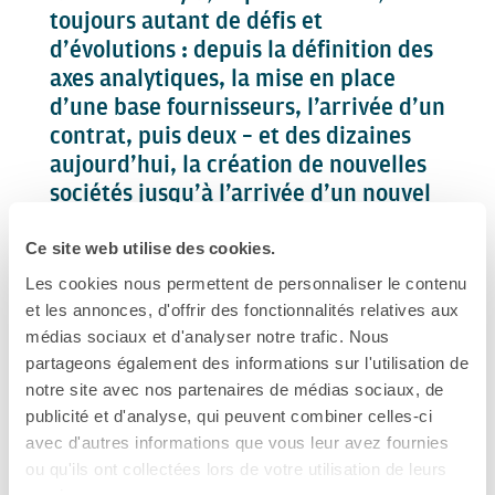
toujours autant de défis et
d’évolutions : depuis la définition des
axes analytiques, la mise en place
d’une base fournisseurs, l’arrivée d’un
contrat, puis deux – et des dizaines
aujourd’hui, la création de nouvelles
sociétés jusqu’à l’arrivée d’un nouvel
actionnaire.
Ce site web utilise des cookies.
L’activité s’est accélérée, l’équipe
Les cookies nous permettent de personnaliser le contenu
et les annonces, d'offrir des fonctionnalités relatives aux
s’est renforcée et
médias sociaux et d'analyser notre trafic. Nous
l’internationalisation s’est intensifiée
partageons également des informations sur l'utilisation de
jusque dans notre métier.
notre site avec nos partenaires de médias sociaux, de
publicité et d'analyse, qui peuvent combiner celles-ci
Sophie
avec d'autres informations que vous leur avez fournies
Responsable service comptabilité, Saint-Ouen
ou qu'ils ont collectées lors de votre utilisation de leurs