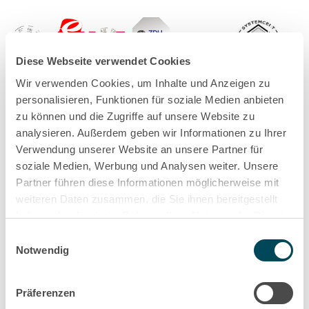
Diese Webseite verwendet Cookies
Wir verwenden Cookies, um Inhalte und Anzeigen zu
personalisieren, Funktionen für soziale Medien anbieten
zu können und die Zugriffe auf unsere Website zu
analysieren. Außerdem geben wir Informationen zu Ihrer
Verwendung unserer Website an unsere Partner für
© 2026 Akiem |
Sitemap
Impressum
Datenschutzerklärung
Cookie policy
AGB
soziale Medien, Werbung und Analysen weiter. Unsere
Unsere Standorte
Stakeholder Anliegen
Partner führen diese Informationen möglicherweise mit
weiteren Daten zusammen, die Sie ihnen bereitgestellt
haben oder die sie im Rahmen Ihrer Nutzung der Dienste
gesammelt haben.
Einwilligungsauswahl
Notwendig
Rechtliche Informationen
Präferenzen