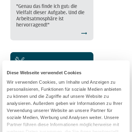
"Genau das finde ich gut: die
Vielfalt dieser Aufgabe. Und die
Arbeitsatmosphäre ist
hervorragend!"
Diese Webseite verwendet Cookies
Locomotive Fleet Manager
Wir verwenden Cookies, um Inhalte und Anzeigen zu
personalisieren, Funktionen für soziale Medien anbieten
"Schnelles Reagieren,
zu können und die Zugriffe auf unsere Website zu
Organisation und Sinn für das
analysieren. Außerdem geben wir Informationen zu Ihrer
Wesentliche sind
Verwendung unserer Website an unsere Partner für
ausschlaggebend!"
soziale Medien, Werbung und Analysen weiter. Unsere
Partner führen diese Informationen möglicherweise mit
weiteren Daten zusammen, die Sie ihnen bereitgestellt