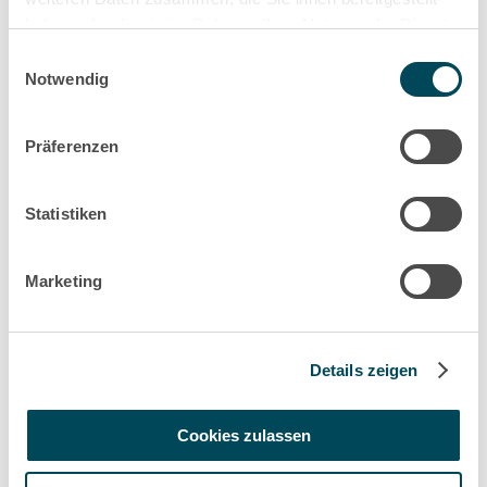
haben oder die sie im Rahmen Ihrer Nutzung der Dienste
gesammelt haben.
Einwilligungsauswahl
Notwendig
Rechtliche Informationen
Präferenzen
Maintenance Operations
Statistiken
Manager
Marketing
"In dieser Funktion wären Sie bei
uns verantwortlich für die
komplette Durchführung der
Instandhaltung an einem
Details zeigen
Standort oder auch in einer
Region."
Cookies zulassen