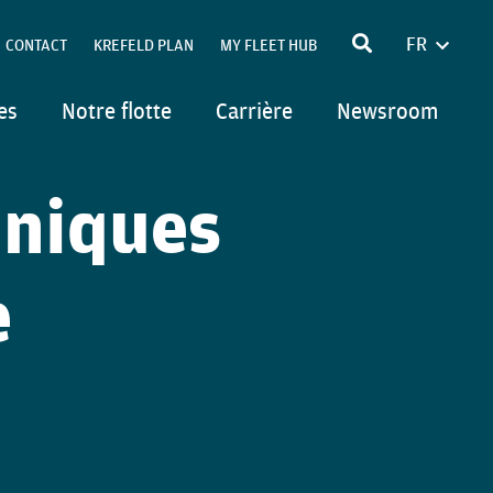
FR
CONTACT
KREFELD PLAN
MY FLEET HUB
ENGLIS
POLSKI
es
Notre flotte
Carrière
Newsroom
DEUTSC
ITALIAN
hniques
e