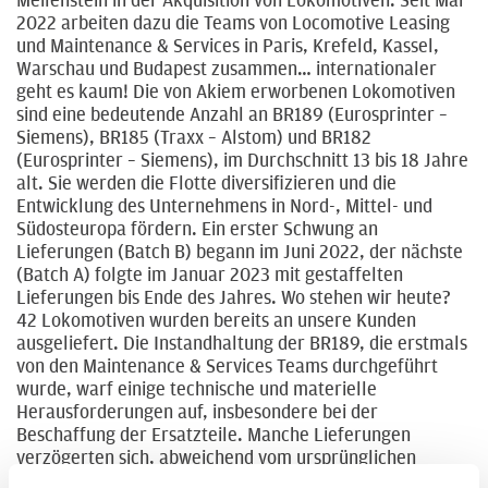
Meilenstein in der Akquisition von Lokomotiven. Seit Mai
2022 arbeiten dazu die Teams von Locomotive Leasing
und Maintenance & Services in Paris, Krefeld, Kassel,
Warschau und Budapest zusammen… internationaler
geht es kaum! Die von Akiem erworbenen Lokomotiven
sind eine bedeutende Anzahl an BR189 (Eurosprinter –
Siemens), BR185 (Traxx – Alstom) und BR182
(Eurosprinter – Siemens), im Durchschnitt 13 bis 18 Jahre
alt. Sie werden die Flotte diversifizieren und die
Entwicklung des Unternehmens in Nord-, Mittel- und
Südosteuropa fördern. Ein erster Schwung an
Lieferungen (Batch B) begann im Juni 2022, der nächste
(Batch A) folgte im Januar 2023 mit gestaffelten
Lieferungen bis Ende des Jahres. Wo stehen wir heute?
42 Lokomotiven wurden bereits an unsere Kunden
ausgeliefert. Die Instandhaltung der BR189, die erstmals
von den Maintenance & Services Teams durchgeführt
wurde, warf einige technische und materielle
Herausforderungen auf, insbesondere bei der
Beschaffung der Ersatzteile. Manche Lieferungen
verzögerten sich, abweichend vom ursprünglichen
Zeitplan, doch dieser Zustand wird sich voraussichtlich