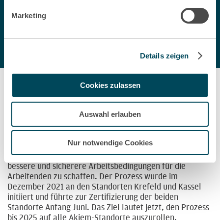
(Deutschland), Hallsberg, Borlänge, Malmö, Göteborg,
Marketing
Hagalund, Ånge und Luleå (Schweden) sowie
Kongsvinger und Oslo (Norwegen) durchgeführt. Eine
erfolgreiche Partnerschaft, die unsere Position in
Skandinavien festigt.
Details zeigen
Cookies zulassen
Krefeld und Kassel mit ISO 45001 im Sack
Die ISO 45001 ist die internationale Norm für Arbeits-
Auswahl erlauben
und Gesundheitsschutzmanagementsystemen in
Unternehmen, um den Schutz der Mitarbeiter zu
Nur notwendige Cookies
verbessern. Sie zielt auf proaktive Weise darauf ab, die
Risiken am Arbeitsplatz zu reduzieren, um langfristig
bessere und sicherere Arbeitsbedingungen für die
Arbeitenden zu schaffen. Der Prozess wurde im
Dezember 2021 an den Standorten Krefeld und Kassel
initiiert und führte zur Zertifizierung der beiden
Standorte Anfang Juni. Das Ziel lautet jetzt, den Prozess
bis 2025 auf alle Akiem-Standorte auszurollen.