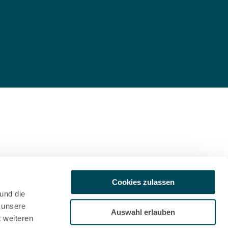
Cookies zulassen
en Lieferungen werden bis Februar 2029 gestaffelt.
d (neu!) in Skandinavien verstärkt werden. Der Beginn
und die
 unsere
Auswahl erlauben
t weiteren