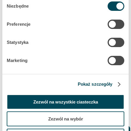
Wybór
Niezbędne
zgody
Preferencje
Statystyka
Marketing
Inżynier specjalista ds. serii
Pokaż szczegóły
lokomotyw
Zezwól na wszystkie ciasteczka
"Jako techniczny i finansowy kierownik
floty lokomotyw, za którą odpowiadam,
mam bardzo wszechstronną pracę."
Zezwól na wybór