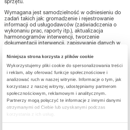
sprzętu.
Wymagana jest samodzielność w odniesieniu do
zadań takich jak: gromadzenie i rejestrowanie
informacji od usługodawców (zaświadczenia o
wykonaniu prac, raporty itp.), aktualizacja
harmonogramów interwencji, tworzenie
dokumentacji interwencji, zapisywanie danych w
narzędziu zarządzania utrzymaniem, zarządzanie
operacyjne i weryfikacja parametrów (dane klienta,
Niniejsza strona korzysta z plików cookie
dane silnika, itp.).
Wykorzystujemy pliki cookie do spersonalizowania treści
i reklam, aby oferować funkcje społecznościowe i
Jest to praca wymagająca łatwości w
nawiązywaniu kontaktów i zdolności sprawnej
analizować ruch w naszej witrynie. Informacje o tym, jak
obsługi: specjalista ds. zarządzania taborem
korzystasz z naszej witryny, udostępniamy partnerom
współpracuje ściśle z dostawcami usług,
społecznościowym, reklamowym i analitycznym.
przewoźnikami i klientami, uwzględniając
Partnerzy mogą połączyć te informacje z innymi danymi
uwarunkowania i wymagania każdej ze stron oraz
otrzymanymi od Ciebie lub uzyskanymi podczas
upewniając się o zgodzie klienta na każdym
korzystania z ich usług.
etapie umowy.
Legal notice
-
Privacy notice